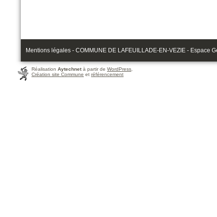
Mentions légales - COMMUNE DE LAFEUILLADE-EN-VEZIE - Espace Gérau
Réalisation
Aytechnet
à partir de
WordPress
,
Création site Commune
et
référencement