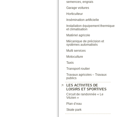
semences, engrais
Garage voitures
Horticulteur
Insémination artificielle
Installation équipement thermique
et climatisation
Matériel agricole
Mécanique de précision et
systèmes automatisés
Multi services
Motoculture
Taxis
Transport routier
Travaux agricoles – Travaux
publics
LES ACTIVITES DE
LOISIRS ET SPORTIVES
Circuit de randonnée « Le
Vézien »
Plan d’eau
Skate park