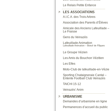
Le Relais Petite Enfance
LES ASSOCIATIONS
A.I.C.A. des Trois Arbres
Association des Parents d’Élèves
Amicale des Anciens Lafeuillade –
Le Fraisse
Gens du Veinazès
Lafeuillade Animation
Lafeuillade Animation – Boeuf de Pâques
Le Groupe Vézien
Les Amis du Bouchon Vézitien
Les Elfes
Moto-Club de lafeuillade-en-Vézie
Sporting Chataigneraie Cantal –
Entente Football Club Veinazès
TAICHI 15-12
Veinazès’ Anim
URBANISME
Demandes d’urbanisme en ligne
Permanences d’accueil du public