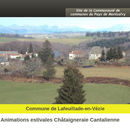
Commune de Lafeuillade-en-Vézie
Animations estivales Châtaigneraie Cantalienne