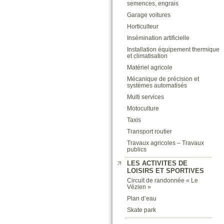
semences, engrais
Garage voitures
Horticulteur
Insémination artificielle
Installation équipement thermique
et climatisation
Matériel agricole
Mécanique de précision et
systèmes automatisés
Multi services
Motoculture
Taxis
Transport routier
Travaux agricoles – Travaux
publics
LES ACTIVITES DE
LOISIRS ET SPORTIVES
Circuit de randonnée « Le
Vézien »
Plan d’eau
Skate park