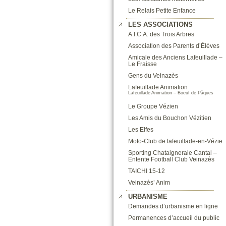
Le Relais Petite Enfance
LES ASSOCIATIONS
A.I.C.A. des Trois Arbres
Association des Parents d’Élèves
Amicale des Anciens Lafeuillade –
Le Fraisse
Gens du Veinazès
Lafeuillade Animation
Lafeuillade Animation – Boeuf de Pâques
Le Groupe Vézien
Les Amis du Bouchon Vézitien
Les Elfes
Moto-Club de lafeuillade-en-Vézie
Sporting Chataigneraie Cantal –
Entente Football Club Veinazès
TAICHI 15-12
Veinazès’ Anim
URBANISME
Demandes d’urbanisme en ligne
Permanences d’accueil du public