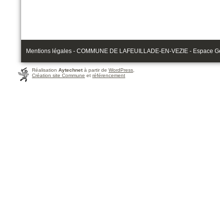
Mentions légales - COMMUNE DE LAFEUILLADE-EN-VEZIE - Espace Gérau
Réalisation
Aytechnet
à partir de
WordPress
,
Création site Commune
et
référencement