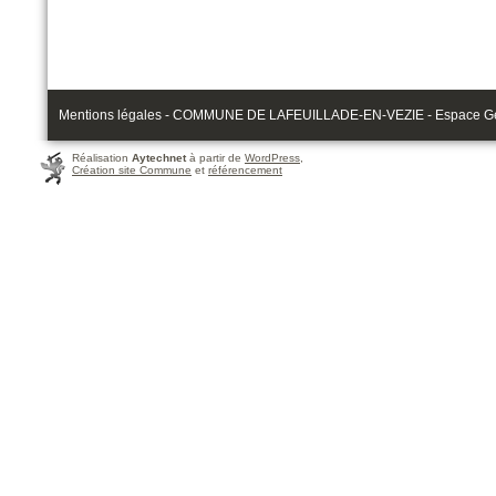
Mentions légales - COMMUNE DE LAFEUILLADE-EN-VEZIE - Espace Gérau
Réalisation
Aytechnet
à partir de
WordPress
,
Création site Commune
et
référencement