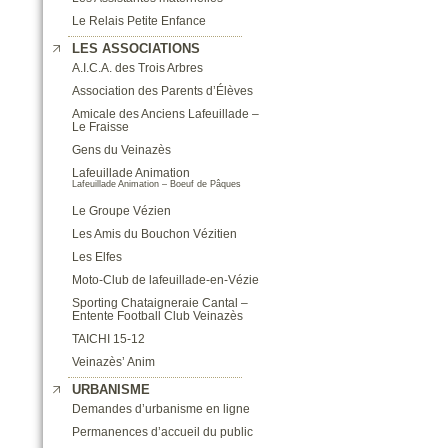
Le Relais Petite Enfance
LES ASSOCIATIONS
A.I.C.A. des Trois Arbres
Association des Parents d’Élèves
Amicale des Anciens Lafeuillade –
Le Fraisse
Gens du Veinazès
Lafeuillade Animation
Lafeuillade Animation – Boeuf de Pâques
Le Groupe Vézien
Les Amis du Bouchon Vézitien
Les Elfes
Moto-Club de lafeuillade-en-Vézie
Sporting Chataigneraie Cantal –
Entente Football Club Veinazès
TAICHI 15-12
Veinazès’ Anim
URBANISME
Demandes d’urbanisme en ligne
Permanences d’accueil du public