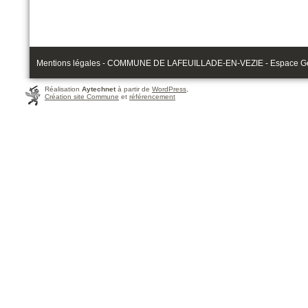
Mentions légales - COMMUNE DE LAFEUILLADE-EN-VEZIE - Espace Gérau
Réalisation
Aytechnet
à partir de
WordPress
,
Création site Commune
et
référencement