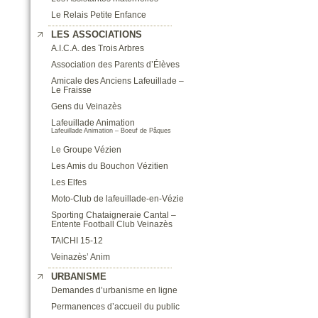
Le Relais Petite Enfance
LES ASSOCIATIONS
A.I.C.A. des Trois Arbres
Association des Parents d’Élèves
Amicale des Anciens Lafeuillade –
Le Fraisse
Gens du Veinazès
Lafeuillade Animation
Lafeuillade Animation – Boeuf de Pâques
Le Groupe Vézien
Les Amis du Bouchon Vézitien
Les Elfes
Moto-Club de lafeuillade-en-Vézie
Sporting Chataigneraie Cantal –
Entente Football Club Veinazès
TAICHI 15-12
Veinazès’ Anim
URBANISME
Demandes d’urbanisme en ligne
Permanences d’accueil du public