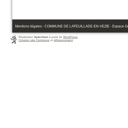
Mentions légales - COMMUNE DE LAFEUILLADE-EN-VEZIE - Espace Gérau
Réalisation
Aytechnet
à partir de
WordPress
,
Création site Commune
et
référencement